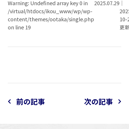
Warning: Undefined array key 0 in
2025.07.29
｜
/virtual/htdocs/ikou_www/wp/wp-
202
content/themes/ootaka/single.php
10-
on line 19
更
前の記事
次の記事