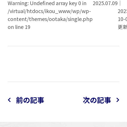
Warning: Undefined array key 0 in
2025.07.09
｜
/virtual/htdocs/ikou_www/wp/wp-
202
content/themes/ootaka/single.php
10-
on line 19
更
前の記事
次の記事