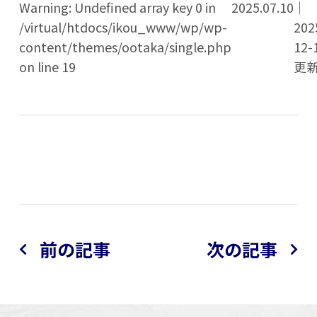
Warning: Undefined array key 0 in
2025.07.10
｜
/virtual/htdocs/ikou_www/wp/wp-
202
content/themes/ootaka/single.php
12-
on line 19
更
前の記事
次の記事